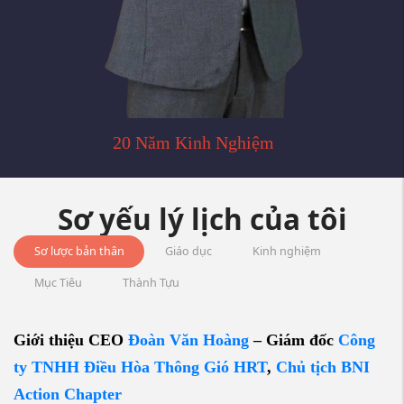
20 Năm Kinh Nghiệm
Sơ yếu lý lịch của tôi
Sơ lược bản thân
Giáo dục
Kinh nghiệm
Mục Tiêu
Thành Tựu
Giới thiệu CEO
Đoàn Văn Hoàng
– Giám đốc
Công
ty TNHH Điều Hòa Thông Gió HRT
,
Chủ tịch BNI
Action Chapter