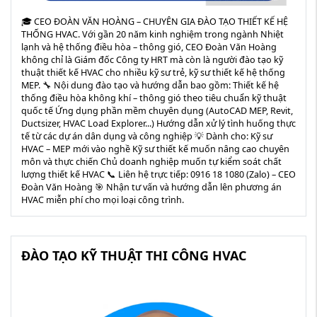
🎓 CEO ĐOÀN VĂN HOÀNG – CHUYÊN GIA ĐÀO TẠO THIẾT KẾ HỆ
THỐNG HVAC. Với gần 20 năm kinh nghiệm trong ngành Nhiệt
lạnh và hệ thống điều hòa – thông gió, CEO Đoàn Văn Hoàng
không chỉ là Giám đốc Công ty HRT mà còn là người đào tạo kỹ
thuật thiết kế HVAC cho nhiều kỹ sư trẻ, kỹ sư thiết kế hệ thống
MEP. 🔧 Nội dung đào tạo và hướng dẫn bao gồm: Thiết kế hệ
thống điều hòa không khí – thông gió theo tiêu chuẩn kỹ thuật
quốc tế Ứng dụng phần mềm chuyên dụng (AutoCAD MEP, Revit,
Ductsizer, HVAC Load Explorer...) Hướng dẫn xử lý tình huống thực
tế từ các dự án dân dụng và công nghiệp 💡 Dành cho: Kỹ sư
HVAC – MEP mới vào nghề Kỹ sư thiết kế muốn nâng cao chuyên
môn và thực chiến Chủ doanh nghiệp muốn tự kiểm soát chất
lượng thiết kế HVAC 📞 Liên hệ trực tiếp: 0916 18 1080 (Zalo) – CEO
Đoàn Văn Hoàng 🎯 Nhận tư vấn và hướng dẫn lên phương án
HVAC miễn phí cho mọi loại công trình.
ĐÀO TẠO KỸ THUẬT THI CÔNG HVAC