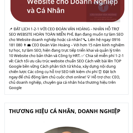
📌 ĐẶT LỊCH 1-2-1 VỚI CEO ĐOÀN VĂN HOÀNG – NHẬN HỖ TRỢ
SEO WEBSITE HOÀN TOÀN MIỄN PHÍ. Bạn đang muốn tự làm SEO
cho Website doanh nghiệp hoặc cá nhân? 📞 Liên hệ ngay: 0916
181 080 👨‍💼 CEO Đoàn Văn Hoàng – Với hơn 15 năm kinh nghiệm
tự học, tự làm SEO, hiện đang trực tiếp triển khai và quản lý trên
10 Website cho bản thân và Công ty HRT. ✅ Chia sẻ miễn phí 1-2-1
về: Cách tối ưu cấu trúc website chuẩn SEO Cách viết bài lên TOP
Google bền vững Cách phân tích từ khóa, xây dựng nội dung
chiến lược Các công cụ hỗ trợ SEO tiết kiệm chi phí ⏰ Đặt lịch
ngay để chủ động làm chủ cuộc chơi online! 💡 Hỗ trợ cho: CEO,
chủ doanh nghiệp, chuyên gia cá nhân hóa thương hiệu trên
Google
THƯƠNG HIỆU CÁ NHÂN, DOANH NGHIỆP