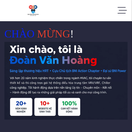
CHÀO
MỪNG
!