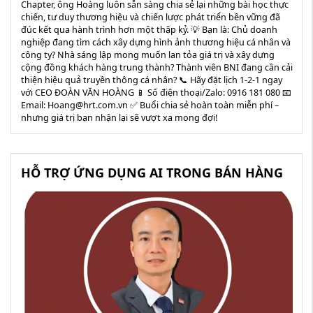
Chapter, ông Hoàng luôn sẵn sàng chia sẻ lại những bài học thực
chiến, tư duy thương hiệu và chiến lược phát triển bền vững đã
đúc kết qua hành trình hơn một thập kỷ. 💡 Bạn là: Chủ doanh
nghiệp đang tìm cách xây dựng hình ảnh thương hiệu cá nhân và
công ty? Nhà sáng lập mong muốn lan tỏa giá trị và xây dựng
cộng đồng khách hàng trung thành? Thành viên BNI đang cần cải
thiện hiệu quả truyền thông cá nhân? 📞 Hãy đặt lịch 1-2-1 ngay
với CEO ĐOÀN VĂN HOÀNG 📱 Số điện thoại/Zalo: 0916 181 080 📧
Email: Hoang@hrt.com.vn ✅ Buổi chia sẻ hoàn toàn miễn phí –
nhưng giá trị bạn nhận lại sẽ vượt xa mong đợi!
HỖ TRỢ ỨNG DỤNG AI TRONG BÁN HÀNG