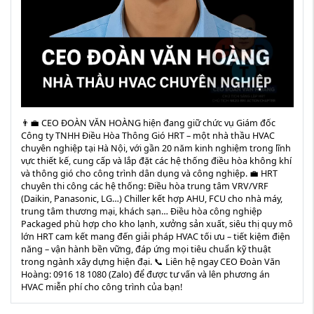
👨‍💼 CEO ĐOÀN VĂN HOÀNG hiện đang giữ chức vụ Giám đốc
Công ty TNHH Điều Hòa Thông Gió HRT – một nhà thầu HVAC
chuyên nghiệp tại Hà Nội, với gần 20 năm kinh nghiệm trong lĩnh
vực thiết kế, cung cấp và lắp đặt các hệ thống điều hòa không khí
và thông gió cho công trình dân dụng và công nghiệp. 💼 HRT
chuyên thi công các hệ thống: Điều hòa trung tâm VRV/VRF
(Daikin, Panasonic, LG…) Chiller kết hợp AHU, FCU cho nhà máy,
trung tâm thương mại, khách sạn… Điều hòa công nghiệp
Packaged phù hợp cho kho lạnh, xưởng sản xuất, siêu thị quy mô
lớn HRT cam kết mang đến giải pháp HVAC tối ưu – tiết kiệm điện
năng – vận hành bền vững, đáp ứng mọi tiêu chuẩn kỹ thuật
trong ngành xây dựng hiện đại. 📞 Liên hệ ngay CEO Đoàn Văn
Hoàng: 0916 18 1080 (Zalo) để được tư vấn và lên phương án
HVAC miễn phí cho công trình của bạn!