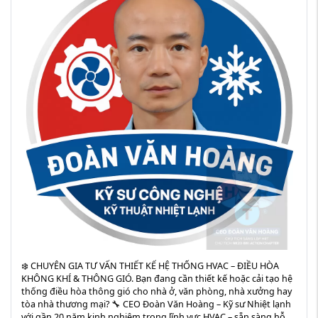
❄️ CHUYÊN GIA TƯ VẤN THIẾT KẾ HỆ THỐNG HVAC – ĐIỀU HÒA
KHÔNG KHÍ & THÔNG GIÓ. Bạn đang cần thiết kế hoặc cải tạo hệ
thống điều hòa thông gió cho nhà ở, văn phòng, nhà xưởng hay
tòa nhà thương mại? 🔧 CEO Đoàn Văn Hoàng – Kỹ sư Nhiệt lạnh
với gần 20 năm kinh nghiệm trong lĩnh vực HVAC – sẵn sàng hỗ