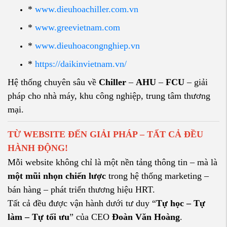
*
www.dieuhoachiller.com.vn
*
www.greevietnam.com
*
www.dieuhoacongnghiep.vn
*
https://daikinvietnam.vn/
Hệ thống chuyên sâu về
Chiller
–
AHU
–
FCU
– giải
pháp cho nhà máy, khu công nghiệp, trung tâm thương
mại.
TỪ WEBSITE ĐẾN GIẢI PHÁP – TẤT CẢ ĐỀU
HÀNH ĐỘNG!
Mỗi website không chỉ là một nền tảng thông tin – mà là
một mũi nhọn chiến lược
trong hệ thống marketing –
bán hàng – phát triển thương hiệu HRT.
Tất cả đều được vận hành dưới tư duy “
Tự học – Tự
làm – Tự tối ưu
” của CEO
Đoàn Văn Hoàng
.