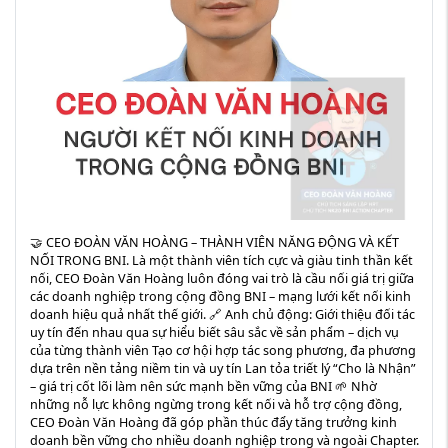
🤝 CEO ĐOÀN VĂN HOÀNG – THÀNH VIÊN NĂNG ĐỘNG VÀ KẾT
NỐI TRONG BNI. Là một thành viên tích cực và giàu tinh thần kết
nối, CEO Đoàn Văn Hoàng luôn đóng vai trò là cầu nối giá trị giữa
các doanh nghiệp trong cộng đồng BNI – mạng lưới kết nối kinh
doanh hiệu quả nhất thế giới. 🔗 Anh chủ động: Giới thiệu đối tác
uy tín đến nhau qua sự hiểu biết sâu sắc về sản phẩm – dịch vụ
của từng thành viên Tạo cơ hội hợp tác song phương, đa phương
dựa trên nền tảng niềm tin và uy tín Lan tỏa triết lý “Cho là Nhận”
– giá trị cốt lõi làm nên sức mạnh bền vững của BNI 🌱 Nhờ
những nỗ lực không ngừng trong kết nối và hỗ trợ cộng đồng,
CEO Đoàn Văn Hoàng đã góp phần thúc đẩy tăng trưởng kinh
doanh bền vững cho nhiều doanh nghiệp trong và ngoài Chapter.