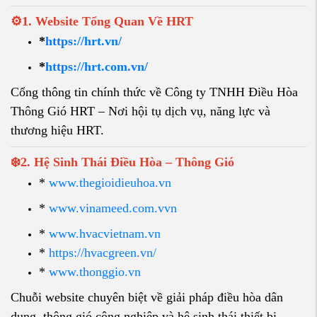
⚙️
1. Website Tổng Quan Về HRT
*
https://hrt.vn/
*
https://hrt.com.vn/
Cổng thông tin chính thức về Công ty TNHH Điều Hòa
Thông Gió HRT – Nơi hội tụ dịch vụ, năng lực và
thương hiệu HRT.
❄️
2. Hệ Sinh Thái Điều Hòa – Thông Gió
*
www.thegioidieuhoa.vn
*
www.vinameed.com.vvn
*
www.hvacvietnam.vn
*
https://hvacgreen.vn/
*
www.thonggio.vn
Chuỗi website chuyên biệt về giải pháp điều hòa dân
dụng, thông gió công nghiệp và hệ sinh thái thiết bị