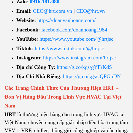
Zalo
:
0916.181.080
Email
:
CEO@hrt.com.vn
|
CEO@hrt.vn
Website
:
https://doanvanhoang.com/
Facebook
:
facebook.com/doanhoang1984
YouTube
:
https://www.youtube.com/@hrtjsc
Tiktok
:
https://www.tiktok.com/@hrtjsc
Instagram
:
https://www.instagram.com/hrtjsc
Địa chỉ Công Ty
:
https://g.co/kgs/gYFrKdS
Địa Chỉ Nhà Riêng
:
https://g.co/kgs/cQPGuDN
Các Trang Chính Thức Của Thương Hiệu HRT –
Đơn Vị Hàng Đầu Trong Lĩnh Vực HVAC Tại Việt
Nam
HRT
là thương hiệu hàng đầu trong lĩnh vực HVAC tại
Việt Nam, chuyên cung cấp giải pháp điều hòa trung tâm
VRV – VRF, chiller, thông gió công nghiệp và dân dụng.