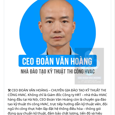
🛠️ CEO ĐOÀN VĂN HOÀNG – CHUYÊN GIA ĐÀO TẠO KỸ THUẬT THI
CÔNG HVAC. Không chỉ là Giám đốc Công ty HRT – nhà thầu HVAC
hàng đầu tại Hà Nội, CEO Đoàn Văn Hoàng còn là chuyên gia đào
tạo kỹ thuật thi công HVAC, trực tiếp hướng dẫn kỹ thuật viên, đội
ngũ thi công thực hiện lắp đặt hệ thống điều hòa – thông gió
đúng quy chuẩn kỹ thuật, đảm bảo chất lượng, tiến độ và hiệu