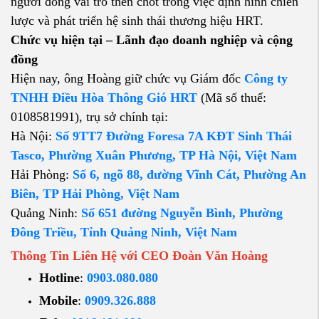
người đóng vai trò then chốt trong việc định hình chiến
lược và phát triển hệ sinh thái thương hiệu HRT.
Chức vụ hiện tại – Lãnh đạo doanh nghiệp và cộng
đồng
Hiện nay, ông Hoàng giữ chức vụ Giám đốc
Công ty
TNHH Điều Hòa Thông Gió HRT
(Mã số thuế:
0108581991), trụ sở chính tại:
Hà Nội:
Số 9TT7 Đường Foresa 7A KĐT Sinh Thái
Tasco, Phường Xuân Phương, TP Hà Nội, Việt Nam
Hải Phòng:
Số 6, ngõ 88, đường Vĩnh Cát, Phường An
Biên, TP Hải Phòng, Việt Nam
Quảng Ninh:
Số 651 đường Nguyễn Bình, Phường
Đông Triều, Tỉnh Quảng Ninh, Việt Nam
Thông Tin Liên Hệ với CEO Đoàn Văn Hoàng
Hotline
:
0903.080.080
Mobile
:
0909.326.888