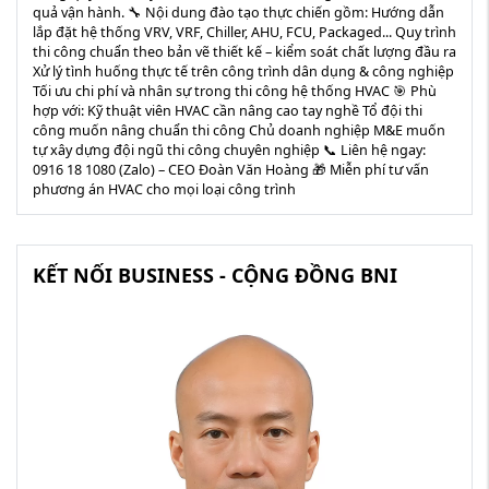
quả vận hành. 🔧 Nội dung đào tạo thực chiến gồm: Hướng dẫn
lắp đặt hệ thống VRV, VRF, Chiller, AHU, FCU, Packaged... Quy trình
thi công chuẩn theo bản vẽ thiết kế – kiểm soát chất lượng đầu ra
Xử lý tình huống thực tế trên công trình dân dụng & công nghiệp
Tối ưu chi phí và nhân sự trong thi công hệ thống HVAC 🎯 Phù
hợp với: Kỹ thuật viên HVAC cần nâng cao tay nghề Tổ đội thi
công muốn nâng chuẩn thi công Chủ doanh nghiệp M&E muốn
tự xây dựng đội ngũ thi công chuyên nghiệp 📞 Liên hệ ngay:
0916 18 1080 (Zalo) – CEO Đoàn Văn Hoàng 🎁 Miễn phí tư vấn
phương án HVAC cho mọi loại công trình
KẾT NỐI BUSINESS - CỘNG ĐỒNG BNI