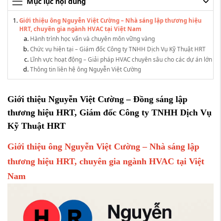
Mục lục nội dung
Giới thiệu ông Nguyễn Việt Cường – Nhà sáng lập thương hiệu
HRT, chuyên gia ngành HVAC tại Việt Nam
Hành trình học vấn và chuyên môn vững vàng
Chức vụ hiện tại – Giám đốc Công ty TNHH Dịch Vụ Kỹ Thuật HRT
Lĩnh vực hoạt động – Giải pháp HVAC chuyên sâu cho các dự án lớn
Thông tin liên hệ ông Nguyễn Việt Cường
Giới
thiệu
Nguyễn
Việt
Cường –
Đồng
sáng
lập
thương
hiệu
HRT,
Giám
đốc
Công
ty
TNHH
Dịch
Vụ
Kỹ
Thuật
HRT
Giới
thiệu
ông
Nguyễn
Việt
Cường –
Nhà
sáng
lập
thương
hiệu
HRT,
chuyên
gia
ngành
HVAC
tại
Việt
Nam