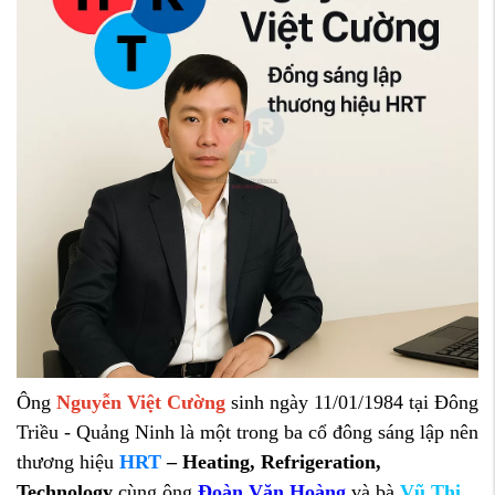
Ông
Nguyễn
Việt
Cường
sinh ngày 11/01/1984 tại Đông
Triều - Quảng Ninh
là
một
trong
ba
cổ
đông
sáng
lập
nên
thương
hiệu
HRT
–
Heating,
Refrigeration,
Technology
cùng ông
Đoàn Văn Hoàng
và bà
Vũ Thị