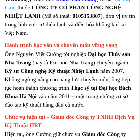
Lan
,
thuộc
CÔNG
TY
CỔ
PHẦN
CÔNG
NGHỆ
NHIỆT
LẠNH
(
Mã
số
thuế:
0105153807
),
đơn
vị
uy
tín
trong
lĩnh
vực
cơ
điện
lạnh
và
điều
hòa
không
khí
tại
Việt
Nam.
Hành
trình
học
vấn
và
chuyên
môn
vững
vàng
Ông
Nguyễn
Việt
Cường
tốt
nghiệp
Đại
học
Thủy
sản
Nha
Trang
(
nay
là
Đại
học
Nha
Trang)
chuyên
ngành
Kỹ
sư
Công
nghệ
Kỹ
thuật
Nhiệt
Lạnh
năm
2007.
Không
ngừng
nâng
cao
năng
lực
chuyên
môn,
ông
tiếp
tục
hoàn
thành
chương
trình
Thạc
sỹ
tại
Đại
học
Bách
Khoa
Hà
Nội
vào
năm
2011 –
một
trong
những
cơ
sở
đào
tạo
kỹ
thuật
hàng
đầu
cả
nước.
Chức
vụ
hiện
tại –
Giám
đốc
Công
ty
TNHH
Dịch
Vụ
Kỹ
Thuật
HRT
Hiện
tại,
ông
Cường
giữ
chức
vụ
Giám
đốc
Công
ty