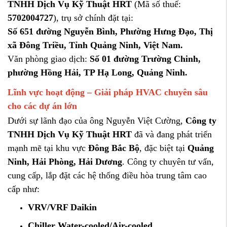
TNHH
Dịch
Vụ
Kỹ
Thuật
HRT
(
Mã
số
thuế:
5702004727
),
trụ
sở
chính
đặt
tại:
Số
651
đường
Nguyễn
Bình,
Phường
Hưng
Đạo,
Thị
xã
Đông
Triều,
Tỉnh
Quảng
Ninh,
Việt
Nam.
Văn
phòng
giao
dịch:
Số
01
đường
Trường
Chinh,
phường
Hồng
Hải,
TP
Hạ
Long,
Quảng
Ninh.
Lĩnh
vực
hoạt
động –
Giải
pháp
HVAC
chuyên
sâu
cho
các
dự
án
lớn
Dưới
sự
lãnh
đạo
của
ông
Nguyễn
Việt
Cường,
Công
ty
TNHH
Dịch
Vụ
Kỹ
Thuật
HRT
đã
và
đang
phát
triển
mạnh
mẽ
tại
khu
vực
Đông
Bắc
Bộ
,
đặc
biệt
tại
Quảng
Ninh,
Hải
Phòng,
Hải
Dương
.
Công
ty
chuyên
tư
vấn,
cung
cấp,
lắp
đặt
các
hệ
thống
điều
hòa
trung
tâm
cao
cấp
như:
VRV/
VRF
Daikin
Chiller
Water-
cooled/
Air-
cooled