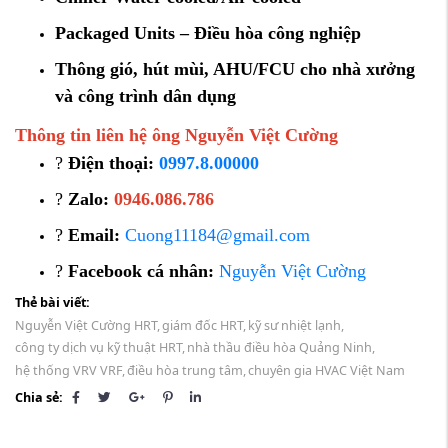
Packaged
Units –
Điều
hòa
công
nghiệp
Thông
gió,
hút
mùi,
AHU/
FCU
cho
nhà
xưởng
và
công
trình
dân
dụng
Thông
tin
liên
hệ
ông
Nguyễn
Việt
Cường
?
Điện
thoại:
0997.8.00000
?
Zalo:
0946.086.786
?
Email:
Cuong11184@
gmail.
com
?
Facebook
cá
nhân:
Nguyễn
Việt
Cường
Thẻ bài viết:
Nguyễn Việt Cường HRT,
giám đốc HRT,
kỹ sư nhiệt lạnh,
công ty dịch vụ kỹ thuật HRT,
nhà thầu điều hòa Quảng Ninh,
hệ thống VRV VRF,
điều hòa trung tâm,
chuyên gia HVAC Việt Nam
Chia sẻ: