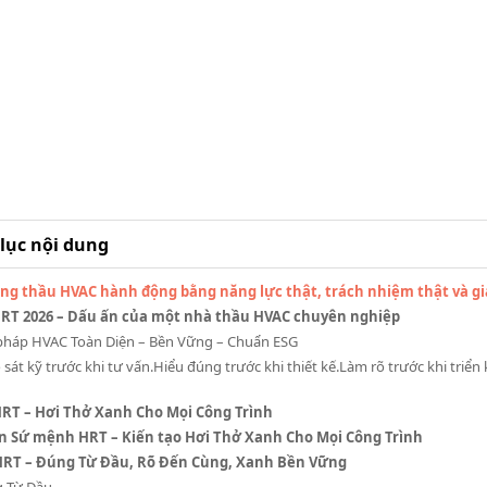
lục nội dung
ng thầu HVAC hành động bằng năng lực thật, trách nhiệm thật và giá
 HRT 2026 – Dấu ấn của một nhà thầu HVAC chuyên nghiệp
 pháp HVAC Toàn Diện – Bền Vững – Chuẩn ESG
 sát kỹ trước khi tư vấn.Hiểu đúng trước khi thiết kế.Làm rõ trước khi triể
HRT – Hơi Thở Xanh Cho Mọi Công Trình
n Sứ mệnh HRT – Kiến tạo Hơi Thở Xanh Cho Mọi Công Trình
ý HRT – Đúng Từ Đầu, Rõ Đến Cùng, Xanh Bền Vững
 Từ Đầu