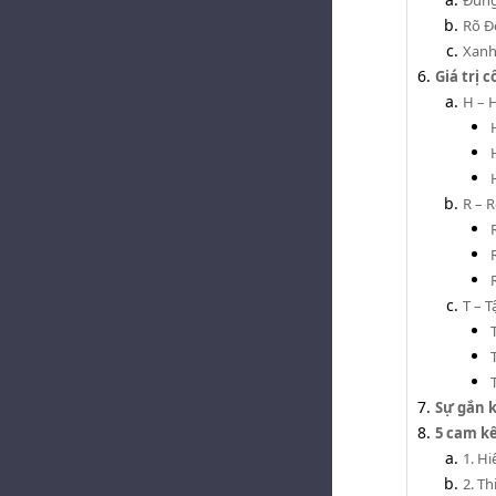
Rõ Đ
Xanh
Giá trị 
H – 
R – 
T – T
Sự gắn k
5 cam k
1. H
2. T