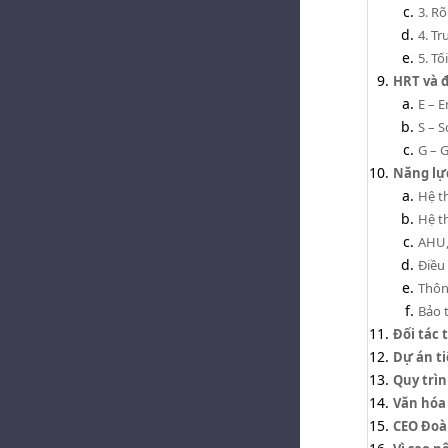
3. R
4. T
5. T
HRT và 
E – 
S – S
G – 
Năng lự
Hệ t
Hệ t
AHU,
Điều
Thông
Bảo 
Đối tác
Dự án t
Quy trì
Văn hóa
CEO Đoà