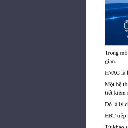
Trong một
gian.
HVAC là h
Một hệ th
tiết kiệm
Đó là lý 
HRT tiếp 
Từ khảo sá