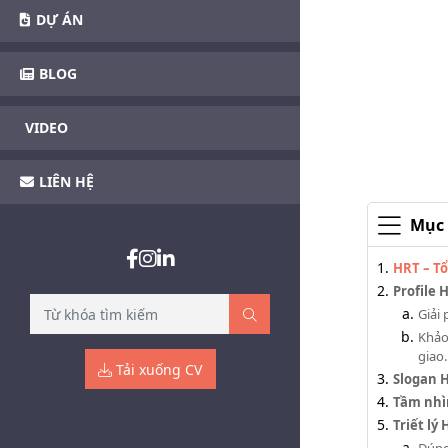
DỰ ÁN
BLOG
VIDEO
LIÊN HỆ
Mục 
HRT – Tổ
Profile
Giải
Khảo
giao.
Tải xuống CV
Slogan 
Tầm nhì
Triết l
Đúng