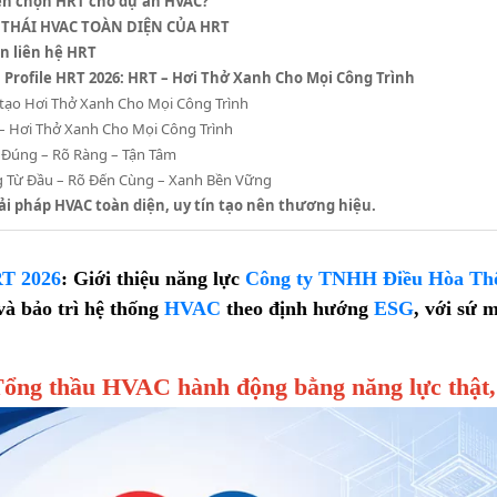
nên chọn HRT cho dự án HVAC?
 THÁI HVAC TOÀN DIỆN CỦA HRT
n liên hệ HRT
 Profile HRT 2026: HRT – Hơi Thở Xanh Cho Mọi Công Trình
 tạo Hơi Thở Xanh Cho Mọi Công Trình
– Hơi Thở Xanh Cho Mọi Công Trình
 Đúng – Rõ Ràng – Tận Tâm
 Từ Đầu – Rõ Đến Cùng – Xanh Bền Vững
ải pháp HVAC toàn diện, uy tín tạo nên thương hiệu.
RT 2026
: Giới thiệu năng lực
Công ty TNHH Điều Hòa Th
và bảo trì hệ thống
HVAC
theo định hướng
ESG
, với sứ 
ng thầu HVAC hành động bằng năng lực thật, tr