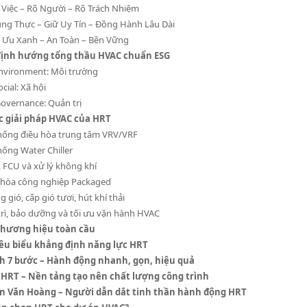
õ Việc – Rõ Người – Rõ Trách Nhiệm
rung Thực – Giữ Uy Tín – Đồng Hành Lâu Dài
ối Ưu Xanh – An Toàn – Bền Vững
định hướng tổng thầu HVAC chuẩn ESG
Environment: Môi trường
ocial: Xã hội
Governance: Quản trị
c giải pháp HVAC của HRT
hống điều hòa trung tâm VRV/VRF
hống Water Chiller
 FCU và xử lý không khí
 hòa công nghiệp Packaged
 gió, cấp gió tươi, hút khí thải
trì, bảo dưỡng và tối ưu vận hành HVAC
 thương hiệu toàn cầu
iêu biểu khẳng định năng lực HRT
nh 7 bước – Hành động nhanh, gọn, hiệu quả
 HRT – Nền tảng tạo nên chất lượng công trình
n Văn Hoàng – Người dẫn dắt tinh thần hành động HRT