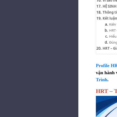
Vì sao 
HỆ SINH
Thông ti
Kết luận
Kiến
HRT 
Hiểu
Đúng
HRT – Gi
Profile H
vận hành 
Trình
.
HRT – Tổ