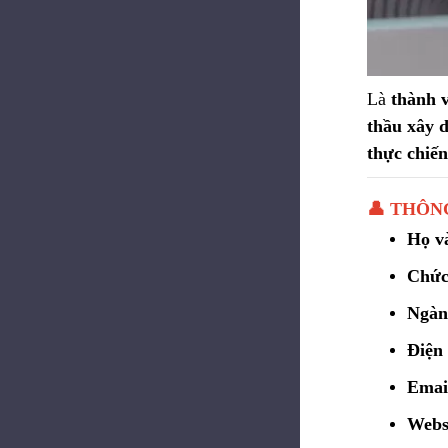
Là
thành 
thầu xây 
thực chiế
👤 THÔN
Họ và
Chức
Ngàn
Điện 
Emai
Webs