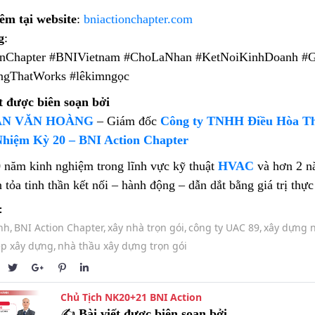
êm tại website
:
bniactionchapter.com
g
:
nChapter #BNIVietnam #ChoLaNhan #KetNoiKinhDoanh #G
ngThatWorks #lêkimngọc
t được biên soạn bởi
N VĂN HOÀNG
– Giám đốc
Công ty TNHH Điều Hòa T
Nhiệm Kỳ 20 – BNI Action Chapter
 năm kinh nghiệm trong lĩnh vực kỹ thuật
HVAC
và hơn 2 n
 tỏa tinh thần kết nối – hành động – dẫn dắt bằng giá trị thực 
:
nh,
BNI Action Chapter,
xây nhà trọn gói,
công ty UAC 89,
xây dựng 
ép xây dựng,
nhà thầu xây dựng trọn gói
Chủ Tịch NK20+21 BNI Action
✍️
Bài viết được biên soạn bởi