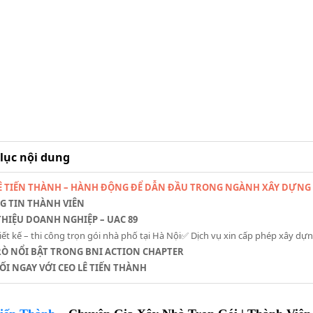
lục nội dung
LÊ TIẾN THÀNH – HÀNH ĐỘNG ĐỂ DẪN ĐẦU TRONG NGÀNH XÂY DỰNG
G TIN THÀNH VIÊN
 THIỆU DOANH NGHIỆP – UAC 89
iết kế – thi công trọn gói nhà phố tại Hà Nội✅ Dịch vụ xin cấp phép xây 
TRÒ NỔI BẬT TRONG BNI ACTION CHAPTER
NỐI NGAY VỚI CEO LÊ TIẾN THÀNH