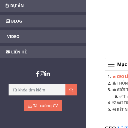
DỰ ÁN
BLOG
VIDEO
LIÊN HỆ
Mục 
🔥 CEO 
👤 THÔN
💼 GIỚI
✅ Th
💡 VAI 
Tải xuống CV
📲 KẾT 