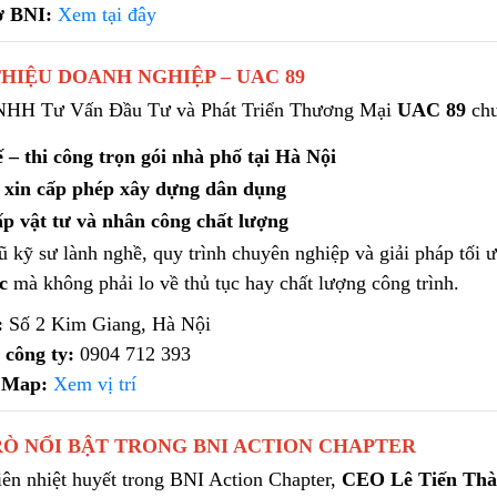
ơ BNI:
Xem tại đây
 THIỆU DOANH NGHIỆP – UAC 89
NHH Tư Vấn Đầu Tư và Phát Triển Thương Mại
UAC 89
chu
ế – thi công trọn gói nhà phố tại Hà Nội
 xin cấp phép xây dựng dân dụng
p vật tư và nhân công chất lượng
ũ kỹ sư lành nghề, quy trình chuyên nghiệp và giải pháp tối 
c
mà không phải lo về thủ tục hay chất lượng công trình.
:
Số 2 Kim Giang, Hà Nội
 công ty:
0904 712 393
 Map:
Xem vị trí
TRÒ NỔI BẬT TRONG BNI ACTION CHAPTER
iên nhiệt huyết trong BNI Action Chapter,
CEO Lê Tiến Th