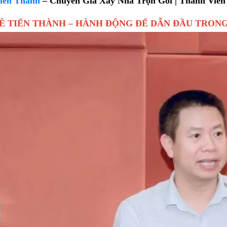
iến Thành
– Chuyên Gia Xây Nhà Trọn Gói | Thành Viê
LÊ TIẾN THÀNH – HÀNH ĐỘNG ĐỂ DẪN ĐẦU TRO