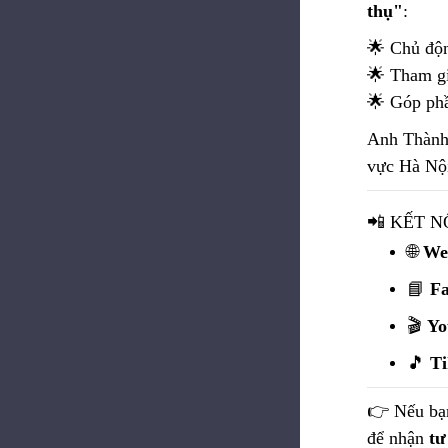
thụ"
:
🌟 Chủ độn
🌟 Tham gi
🌟 Góp phầ
Anh Thành
vực Hà Nộ
📲 KẾT N
🌐
We
📘
Fa
🎬
Yo
🎵
Ti
👉 Nếu bạ
để nhận
tư