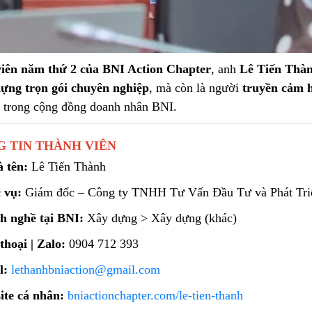
viên năm thứ 2 của BNI Action Chapter
, anh
Lê Tiến Thà
dựng trọn gói chuyên nghiệp
, mà còn là người
truyền cảm 
n
trong cộng đồng doanh nhân BNI.
G TIN THÀNH VIÊN
 tên:
Lê Tiến Thành
 vụ:
Giám đốc – Công ty TNHH Tư Vấn Đầu Tư và Phát Tr
h nghề tại BNI:
Xây dựng > Xây dựng (khác)
thoại | Zalo:
0904 712 393
l:
lethanhbniaction@gmail.com
ite cá nhân:
bniactionchapter.com/le-tien-thanh