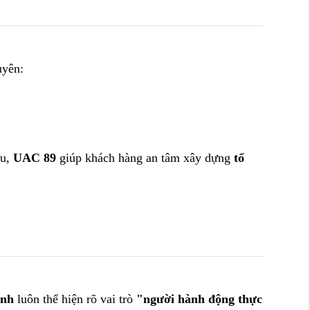
yên:
ưu,
UAC 89
giúp khách hàng an tâm xây dựng
tổ
ành
luôn thể hiện rõ vai trò
"người hành động thực