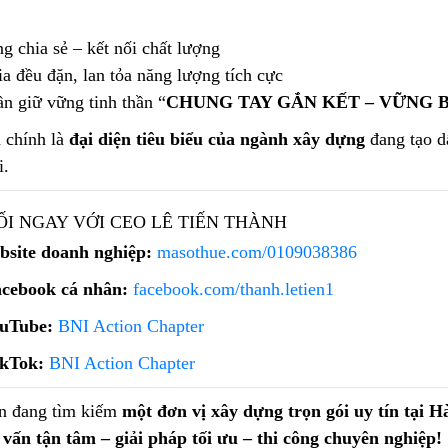
g chia sẻ – kết nối chất lượng
a đều đặn, lan tỏa năng lượng tích cực
n giữ vững tinh thần “
CHUNG TAY GẮN KẾT – VỮNG 
 chính là
đại diện tiêu biểu của ngành xây dựng
đang tạo d
i.
ỐI NGAY VỚI CEO LÊ TIẾN THÀNH
bsite doanh nghiệp:
masothue.com/0109038386
cebook cá nhân:
facebook.com/thanh.letien1
uTube:
BNI Action Chapter
kTok:
BNI Action Chapter
n đang tìm kiếm
một đơn vị xây dựng trọn gói uy tín tại H
 vấn tận tâm – giải pháp tối ưu – thi công chuyên nghiệp!