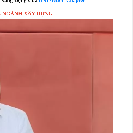
n Năng Động Của
BNI Action Chapter
NG NGÀNH XÂY DỰNG