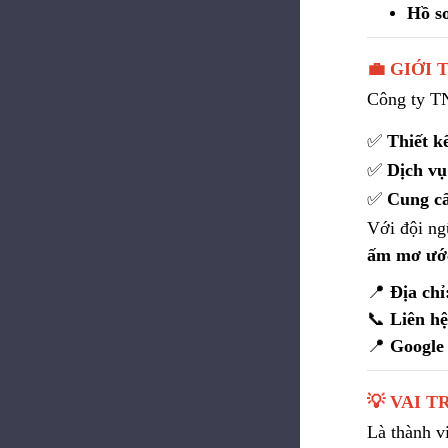
Hồ s
💼 GIỚI
Công ty T
✅
Thiết k
✅
Dịch vụ
✅
Cung cấ
Với đội ng
ấm mơ ướ
📍
Địa chỉ
📞
Liên hệ
📍
Google
💡 VAI 
Là thành v