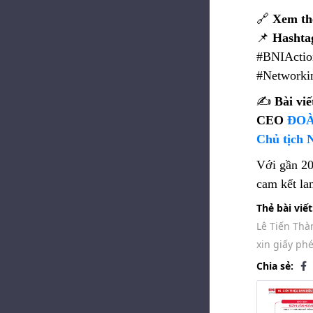
🔗
Xem th
📌
Hashta
#BNIActio
#Networki
✍️
Bài viế
CEO
ĐOÀ
Chủ tịch 
Với gần 20
cam kết lan
Thẻ bài viết
Lê Tiến Thà
xin giấy ph
Chia sẻ: