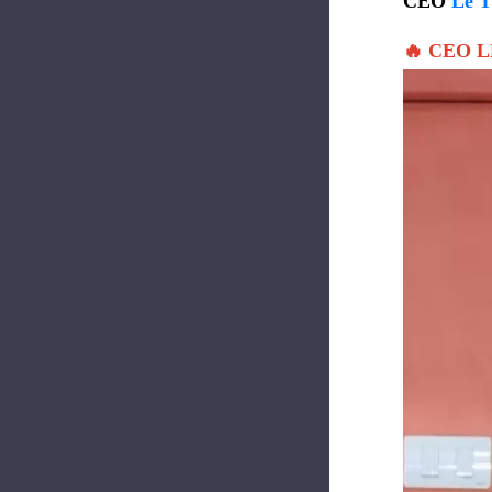
CEO
Lê T
🔥 CEO 